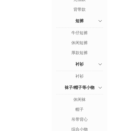
背带款
短裤
牛仔短裤
休闲短裤
厚款短裤
衬衫
衬衫
袜子/帽子等小物
休闲袜
帽子
吊带背心
综合小物