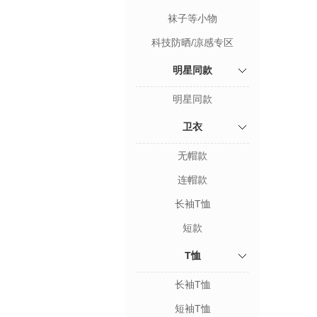
袜子等小物
科技防晒/凉感专区
明星同款
明星同款
卫衣
无帽款
连帽款
长袖T恤
短款
T恤
长袖T恤
短袖T恤