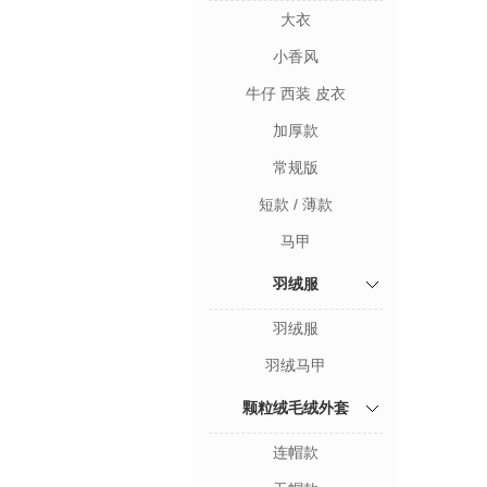
大衣
小香风
牛仔 西装 皮衣
加厚款
常规版
短款 / 薄款
马甲
羽绒服
羽绒服
羽绒马甲
颗粒绒毛绒外套
连帽款