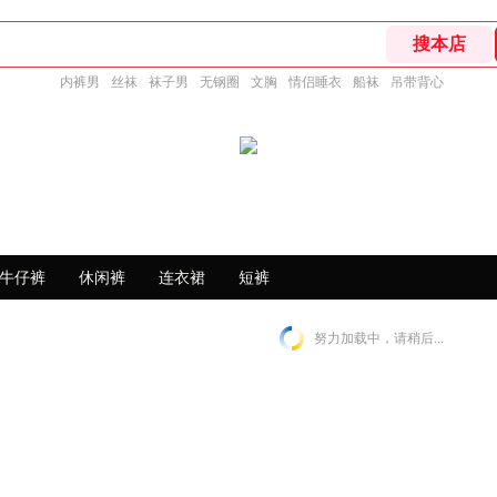
内裤男
丝袜
袜子男
无钢圈
文胸
情侣睡衣
船袜
吊带背心
牛仔裤
休闲裤
连衣裙
短裤
努力加载中，请稍后...