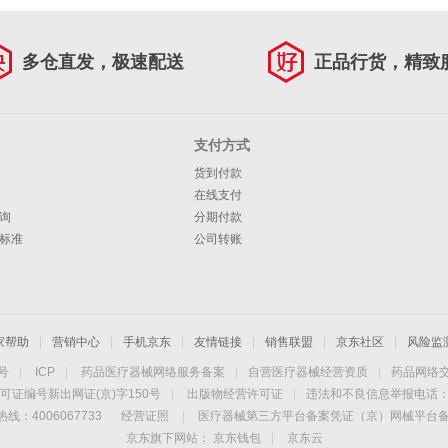
多仓直发，极速配送
正品行货，精致
支付方式
货到付款
在线支付
询
分期付款
标准
公司转账
家帮助
|
营销中心
|
手机京东
|
友情链接
|
销售联盟
|
京东社区
|
风险监
4号
|
ICP
|
药品医疗器械网络服务备案
|
自营医疗器械经营资质
|
药品网络
可证编号新出网证(京)字150号
|
出版物经营许可证
|
违法和不良信息举报电话：40
线：4006067733
经营证照
|
医疗器械第三方平台备案凭证（京）网械平台备字（
京东旗下网站：
京东钱包
|
京东云