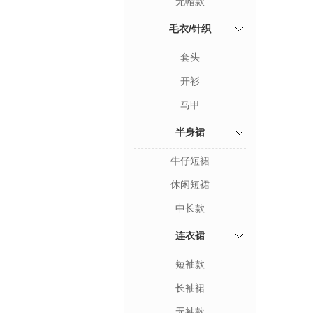
无帽款
毛衣/针织
套头
开衫
马甲
半身裙
牛仔短裙
休闲短裙
中长款
连衣裙
短袖款
长袖裙
无袖款