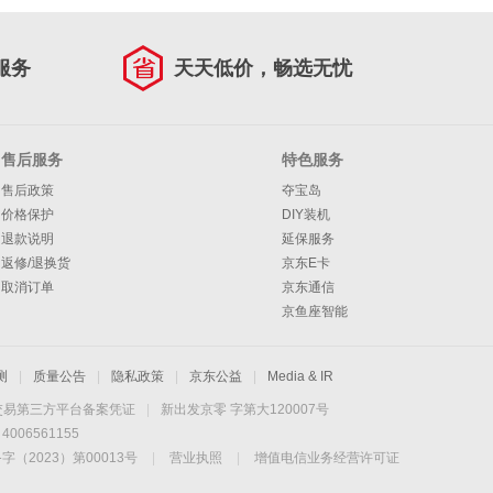
服务
天天低价，畅选无忧
售后服务
特色服务
售后政策
夺宝岛
价格保护
DIY装机
退款说明
延保服务
返修/退换货
京东E卡
取消订单
京东通信
京鱼座智能
测
|
质量公告
|
隐私政策
|
京东公益
|
Media & IR
交易第三方平台备案凭证
|
新出发京零 字第大120007号
06561155
2023）第00013号
|
营业执照
|
增值电信业务经营许可证