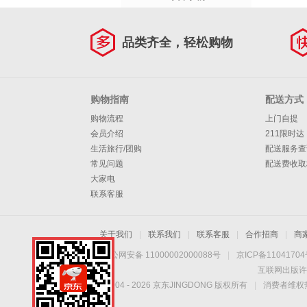
品类齐全，轻松购物
购物指南
配送方式
购物流程
上门自提
会员介绍
211限时达
生活旅行/团购
配送服务查
常见问题
配送费收取
大家电
联系客服
关于我们
|
联系我们
|
联系客服
|
合作招商
|
商
京公网安备 11000002000088号
|
京ICP备1104170
互联网出版许
Copyright © 2004 -
2026
京东JINGDONG 版权所有
|
消费者维权热