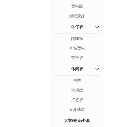
宽松版
短款辣妹
牛仔裤
阔腿裤
直筒宽松
背带裤
休闲裤
四季
常规款
打底裤
春夏薄款
大衣/夹克/外套