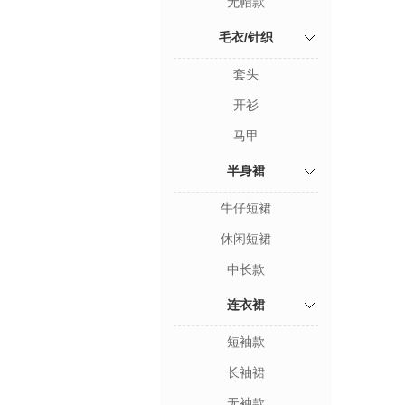
无帽款
毛衣/针织
套头
开衫
马甲
半身裙
牛仔短裙
休闲短裙
中长款
连衣裙
短袖款
长袖裙
无袖款