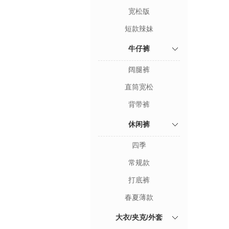
宽松版
短款辣妹
牛仔裤
阔腿裤
直筒宽松
背带裤
休闲裤
四季
常规款
打底裤
春夏薄款
大衣/夹克/外套