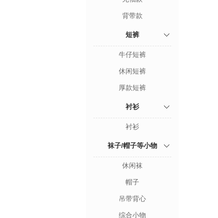
背带款
短裤
牛仔短裤
休闲短裤
厚款短裤
衬衫
衬衫
袜子/帽子等小物
休闲袜
帽子
吊带背心
综合小物