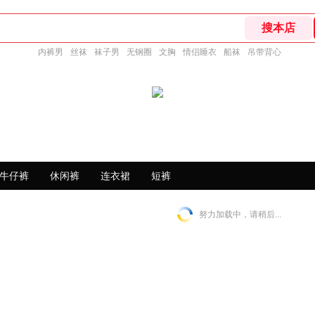
内裤男
丝袜
袜子男
无钢圈
文胸
情侣睡衣
船袜
吊带背心
牛仔裤
休闲裤
连衣裙
短裤
努力加载中，请稍后...