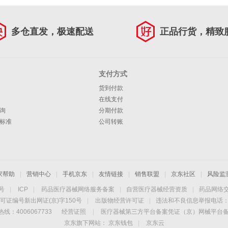
多仓直发，极速配送
正品行货，精致
支付方式
货到付款
在线支付
询
分期付款
标准
公司转账
家帮助
|
营销中心
|
手机京东
|
友情链接
|
销售联盟
|
京东社区
|
风险监
4号
|
ICP
|
药品医疗器械网络服务备案
|
自营医疗器械经营资质
|
药品网络
可证编号新出网证(京)字150号
|
出版物经营许可证
|
违法和不良信息举报电话：40
线：4006067733
经营证照
|
医疗器械第三方平台备案凭证（京）网械平台备字（
京东旗下网站：
京东钱包
|
京东云