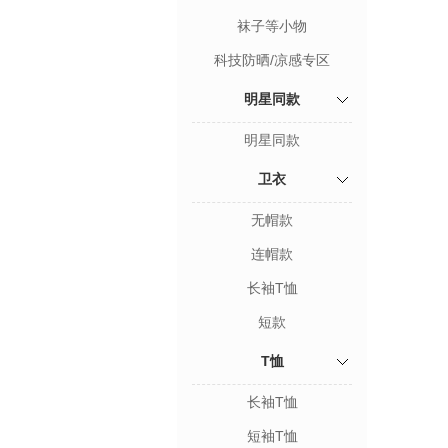
袜子等小物
科技防晒/凉感专区
明星同款
明星同款
卫衣
无帽款
连帽款
长袖T恤
短款
T恤
长袖T恤
短袖T恤