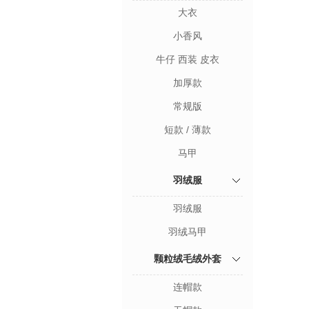
大衣
小香风
牛仔 西装 皮衣
加厚款
常规版
短款 / 薄款
马甲
羽绒服
羽绒服
羽绒马甲
颗粒绒毛绒外套
连帽款