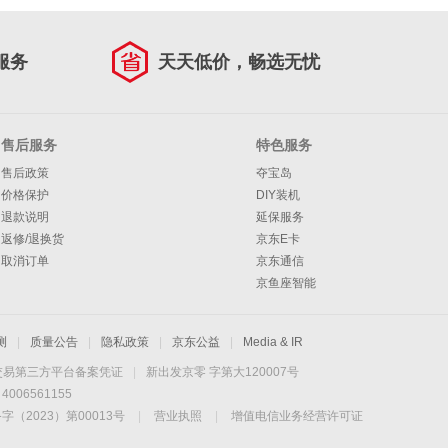
服务
天天低价，畅选无忧
售后服务
特色服务
售后政策
夺宝岛
价格保护
DIY装机
退款说明
延保服务
返修/退换货
京东E卡
取消订单
京东通信
京鱼座智能
测
|
质量公告
|
隐私政策
|
京东公益
|
Media & IR
交易第三方平台备案凭证
|
新出发京零 字第大120007号
06561155
2023）第00013号
|
营业执照
|
增值电信业务经营许可证