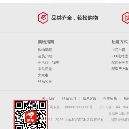
品类齐全，轻松购物
购物指南
配送方式
购物流程
上门自提
会员介绍
211限时达
生活旅行/团购
配送服务查
常见问题
配送费收取
大家电
联系客服
关于我们
|
联系我们
|
联系客服
|
合作招商
|
商
京公网安备 11000002000088号
|
京ICP备1104170
互联网出版许
Copyright © 2004 -
2026
京东JINGDONG 版权所有
|
消费者维权热