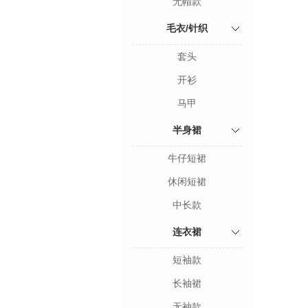
无帽款
毛衣/针织
套头
开衫
马甲
半身裙
牛仔短裙
休闲短裙
中长款
连衣裙
短袖款
长袖裙
无袖款