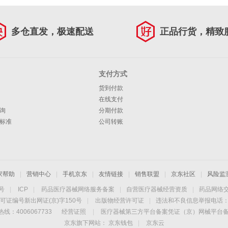
多仓直发，极速配送
正品行货，精致
支付方式
货到付款
在线支付
询
分期付款
标准
公司转账
家帮助
|
营销中心
|
手机京东
|
友情链接
|
销售联盟
|
京东社区
|
风险监
4号
|
ICP
|
药品医疗器械网络服务备案
|
自营医疗器械经营资质
|
药品网络
可证编号新出网证(京)字150号
|
出版物经营许可证
|
违法和不良信息举报电话：40
线：4006067733
经营证照
|
医疗器械第三方平台备案凭证（京）网械平台备字（
京东旗下网站：
京东钱包
|
京东云