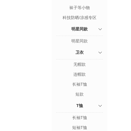
袜子等小物
科技防晒/凉感专区
明星同款
明星同款
卫衣
无帽款
连帽款
长袖T恤
短款
T恤
长袖T恤
短袖T恤