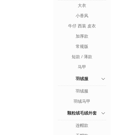
大衣
小香风
牛仔 西装 皮衣
加厚款
常规版
短款 / 薄款
马甲
羽绒服
羽绒服
羽绒马甲
颗粒绒毛绒外套
连帽款