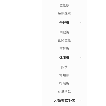
宽松版
短款辣妹
牛仔裤
阔腿裤
直筒宽松
背带裤
休闲裤
四季
常规款
打底裤
春夏薄款
大衣/夹克/外套