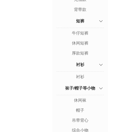
背带款
短裤
牛仔短裤
休闲短裤
厚款短裤
衬衫
衬衫
袜子/帽子等小物
休闲袜
帽子
吊带背心
综合小物