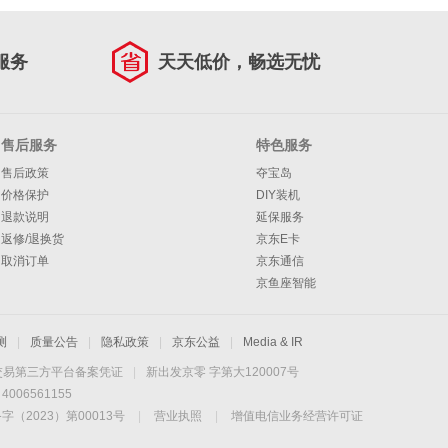
服务
天天低价，畅选无忧
售后服务
特色服务
售后政策
夺宝岛
价格保护
DIY装机
退款说明
延保服务
返修/退换货
京东E卡
取消订单
京东通信
京鱼座智能
测
|
质量公告
|
隐私政策
|
京东公益
|
Media & IR
交易第三方平台备案凭证
|
新出发京零 字第大120007号
06561155
2023）第00013号
|
营业执照
|
增值电信业务经营许可证