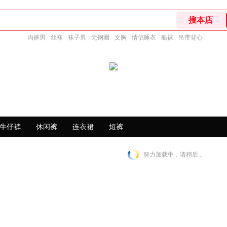
内裤男
丝袜
袜子男
无钢圈
文胸
情侣睡衣
船袜
吊带背心
牛仔裤
休闲裤
连衣裙
短裤
努力加载中，请稍后...