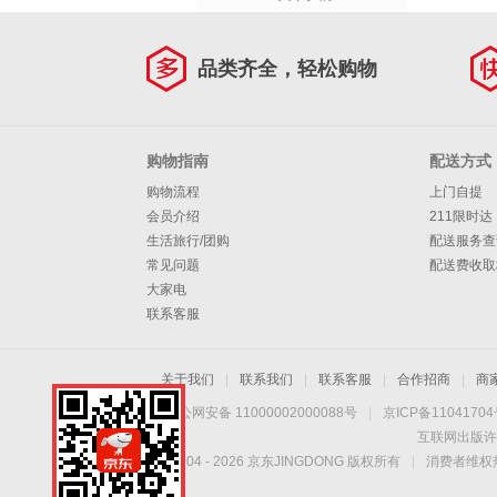
品类齐全，轻松购物
购物指南
配送方式
购物流程
上门自提
会员介绍
211限时达
生活旅行/团购
配送服务查
常见问题
配送费收取
大家电
联系客服
关于我们
|
联系我们
|
联系客服
|
合作招商
|
商
京公网安备 11000002000088号
|
京ICP备1104170
互联网出版许
Copyright © 2004 -
2026
京东JINGDONG 版权所有
|
消费者维权热